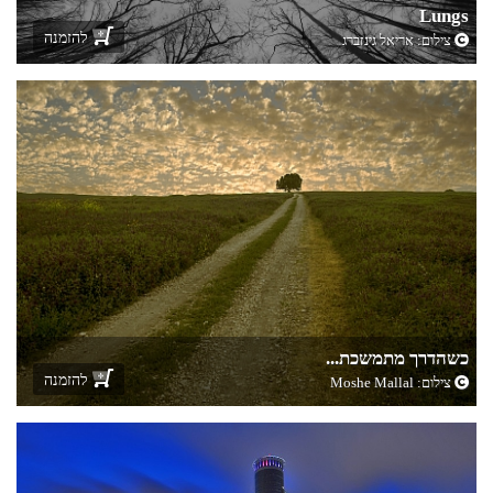
Lungs
להזמנה
צילום:
אריאל גינזברג
כשהדרך מתמשכת...
להזמנה
צילום:
Moshe Mallal