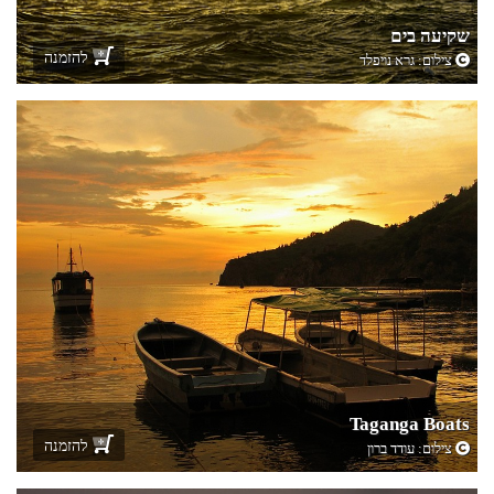
שקיעה בים
להזמנה
צילום:
גרא נויפלד
Taganga Boats
להזמנה
צילום:
עודד ברון