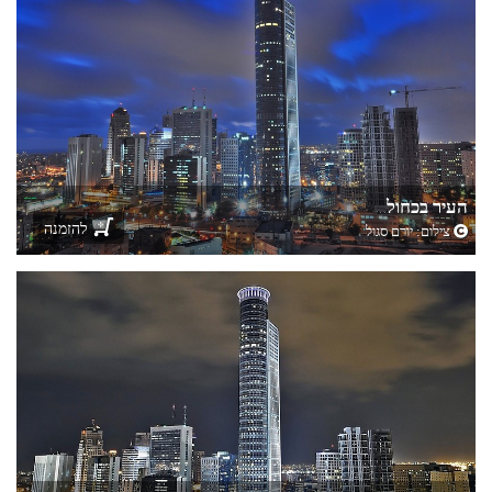
העיר בכחול
להזמנה
צילום:
יורם סגול