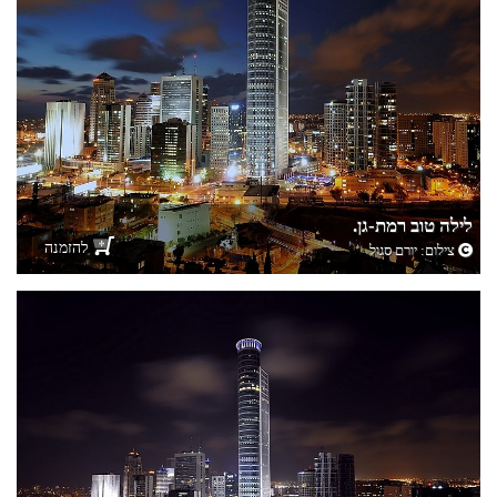
לילה טוב רמת-גן.
להזמנה
צילום:
יורם סגול