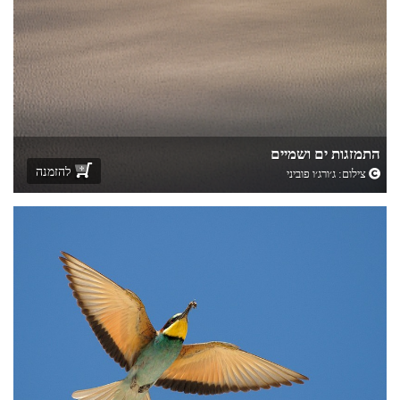
התמזגות ים ושמיים
להזמנה
צילום:
ג׳ורג׳ו פוביני