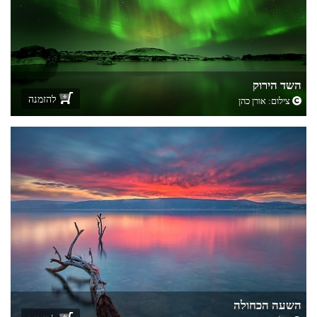
השד הירוק
להזמנה
צילום:
אורן כהן
השעה הכחולה