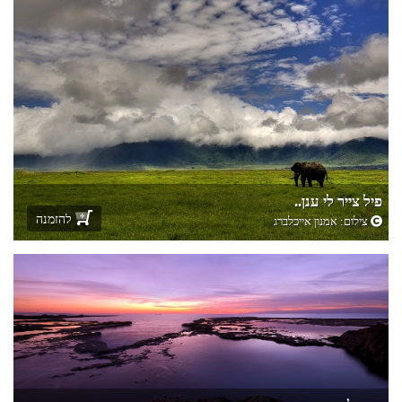
פיל צייר לי ענן..
להזמנה
צילום:
אמנון אייכלברג