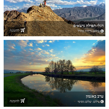
דגלי-תפילה נישאים
להזמנה
צילום:
דרורה בהרל
ערב באגמון
להזמנה
צילום: