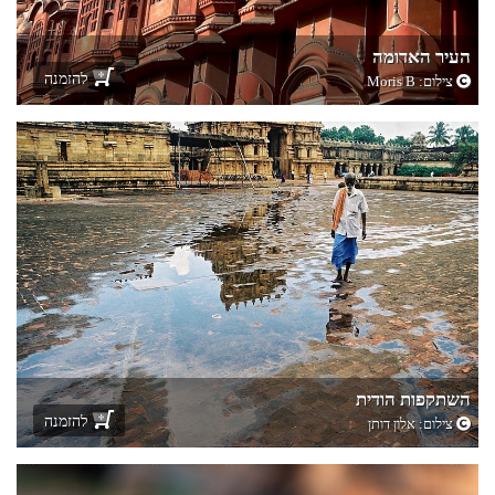
העיר האדומה
להזמנה
צילום:
Moris B
השתקפות הודית
להזמנה
צילום:
אלון דותן