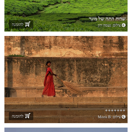
שדות התה של מונר
להזמנה
צילום:
נעמה ירון
+++++++
להזמנה
צילום:
Moris B