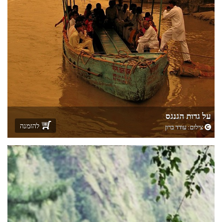
על גדות הגנגס
להזמנה
צילום:
עודד ברון