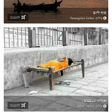
סוף ליום
להזמנה
צילום:
Tamirgefen Gefen
אמיתי ו...עצוב .
להזמנה
צילום:
עמיצור פרלמן