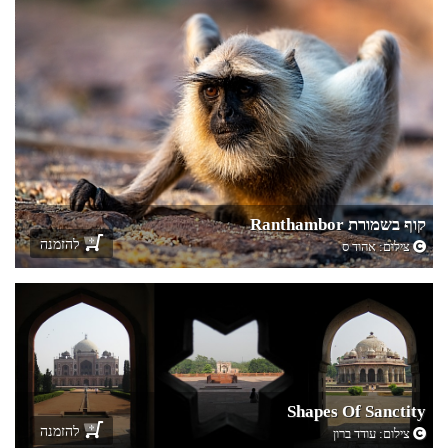
קוף בשמורת Ranthambor
להזמנה
צילום:
אהוד ס
Shapes Of Sanctity
להזמנה
צילום:
עודד ברון