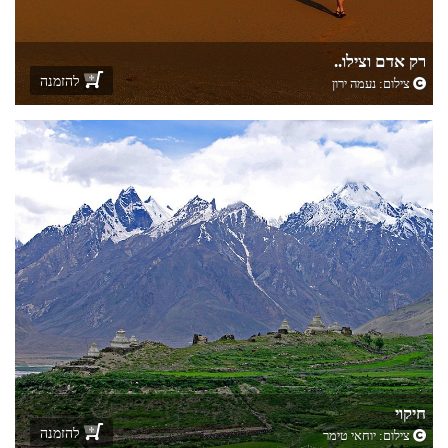
רק אדם וצילו..
להזמנה
צילום:
נעמה ירון
חיקוי
להזמנה
צילום:
יוחאי טימר