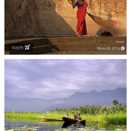
===
להזמנה
צילום:
Moris B