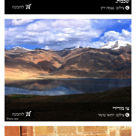
שכבות.
להזמנה
צילום:
נעמה ירון
צו מורירי
להזמנה
צילום:
יוחאי טימר