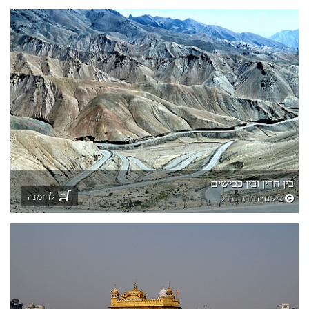
בין הרין ובין כבישים
להזמנה
צילום:
דרורה בהרל