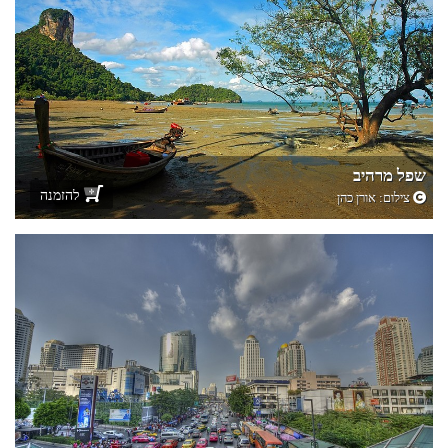
שפל מרהיב
להזמנה
צילום:
אורן כהן