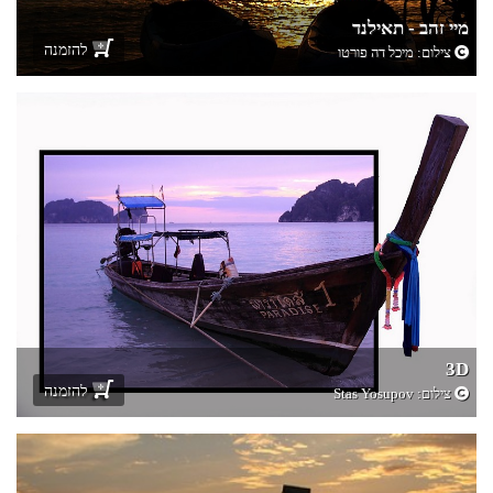
מיי זהב - תאילנד
להזמנה
צילום:
מיכל דה פורטו
3D
להזמנה
צילום:
Stas Yosupov