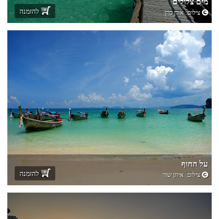
מים צלולים
להזמנה
צילום:
אורן כהן
על החוף
להזמנה
צילום:
איתן שור