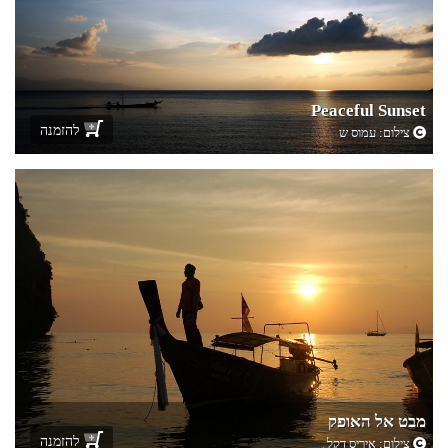
Peaceful Sunset
להזמנה
צילום:
עמוס ש
מבט אל האופק
להזמנה
צילום:
איריס דקל