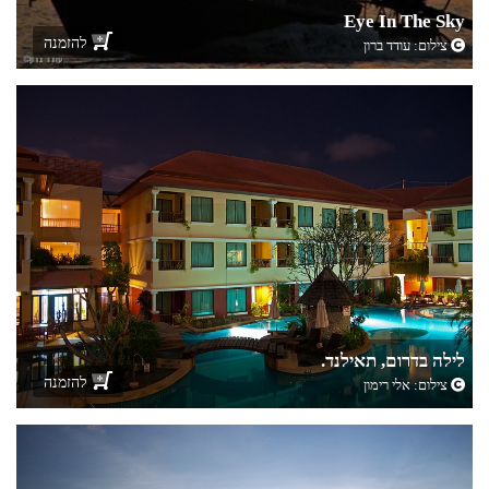
Eye In The Sky
להזמנה
צילום:
עודד ברון
לילה בדרום, תאילנד.
להזמנה
צילום:
אלי רימון