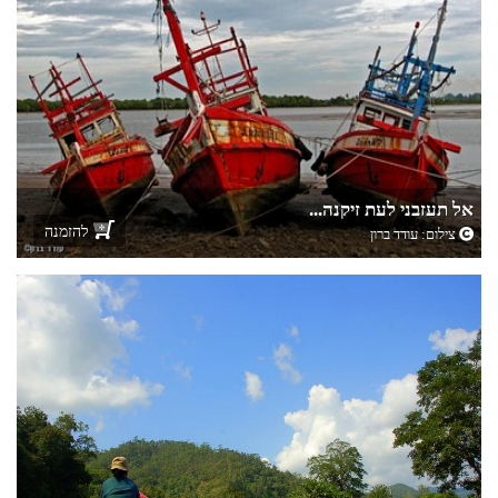
אל תעזבני לעת זיקנה...
להזמנה
צילום:
עודד ברון