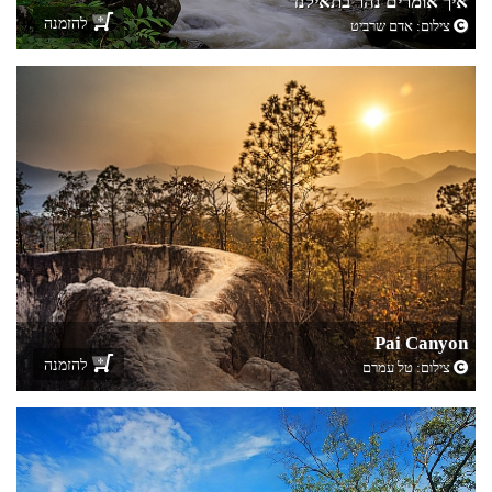
איך אומרים נהר בתאילנד
להזמנה
צילום:
אדם שרביט
Pai Canyon
להזמנה
צילום:
טל עמרם