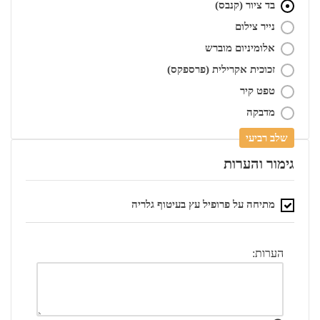
בד ציור (קנבס)
נייר צילום
אלומיניום מוברש
זכוכית אקרילית (פרספקס)
טפט קיר
מדבקה
שלב רביעי
גימור והערות
מתיחה על פרופיל עץ בעיטוף גלריה
הערות: