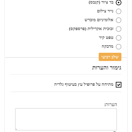
בד ציור (קנבס)
נייר צילום
אלומיניום מוברש
זכוכית אקרילית (פרספקס)
טפט קיר
מדבקה
שלב רביעי
גימור והערות
מתיחה על פרופיל עץ בעיטוף גלריה
הערות: