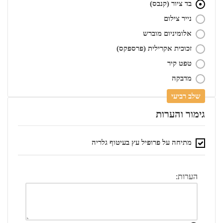
בד ציור (קנבס)
נייר צילום
אלומיניום מוברש
זכוכית אקרילית (פרספקס)
טפט קיר
מדבקה
שלב רביעי
גימור והערות
מתיחה על פרופיל עץ בעיטוף גלריה
הערות: