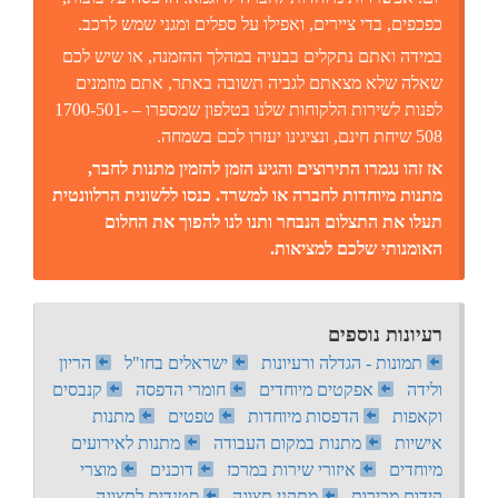
כפכפים, בדי ציירים, ואפילו על ספלים ומגני שמש לרכב.
במידה ואתם נתקלים בבעיה במהלך ההזמנה, או שיש לכם
שאלה שלא מצאתם לגביה תשובה באתר, אתם מוזמנים
לפנות לשירות הלקוחות שלנו בטלפון שמספרו – 1700-501-
508 שיחת חינם, ונציגינו יעזרו לכם בשמחה.
אז זהו נגמרו התירוצים והגיע הזמן להזמין
מתנות לחבר
,
מתנות מיוחדות לחברה או למשרד. כנסו ללשונית הרלוונטית
תעלו את התצלום הנבחר ותנו לנו להפוך את החלום
האומנותי שלכם למציאות.
רעיונות נוספים
תמונות - הגדלה ורעיונות
ישראלים בחו"ל
הריון
ולידה
אפקטים מיוחדים
חומרי הדפסה
קנבסים
וקאפות
הדפסות מיוחדות
טפטים
מתנות
אישיות
מתנות במקום העבודה
מתנות לאירועים
מיוחדים
איזורי שירות במרכז
דוכנים
מוצרי
קידום מכירות
מתקני תצוגה
סטנדים לתצוגה