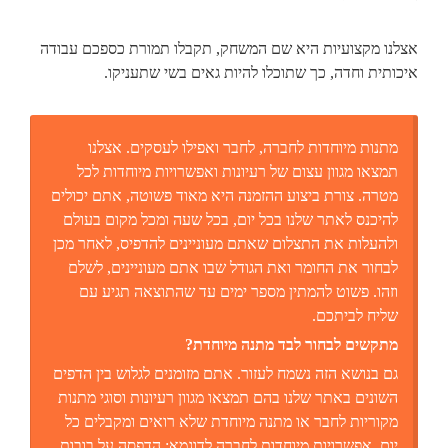
אצלנו מקצועיות היא שם המשחק, תקבלו תמורת כספכם עבודה
איכותית וחדה, כך שתוכלו להיות גאים בשי שתעניקו.
מתנות מיוחדות לחברה, לחבר ואפילו לעסקים. אצלנו
תמצאו מגוון עצום של רעיונות ואפשרויות מיוחדות לכל
מטרה. צורת ביצוע ההזמנה היא מאוד פשוטה, אתם יכולים
להיכנס לאתר שלנו בכל יום, בכל שעה ומכל מקום בעולם
ולהעלות את התצלום שאתם מעוניינים להדפיס, לאחר מכן
לבחור את החומר ואת הגודל שבו אתם מעוניינים, לשלם
וזהו. פשוט להמתין מספר ימים עד שהתוצאה תגיע עם
שליח לביתכם.
מתקשים לבחור לבד מתנה מיוחדת?
גם בנושא הזה נשמח לעזור. אתם מזומנים לגלוש בין הדפים
השונים באתר שלנו בהם תמצאו מגוון רעיונות וסוגי
מתנות
מקוריות לחבר
או מתנה מיוחדת שלא רואים ומקבלים כל
יום. אפשרויות מיוחדות לחברה לדוגמא: הדפסה על בובות,