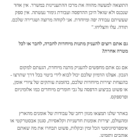
התוצאה למעשה מהווה את מרכז ההתעניינות במשרד. אין אחד
שנכנס ולא שואל היכן ההדפסה ועבודת גימור נעשתה. אין ספק
שעשיתם עבודה יפה ומיוחדת. אני לקוחה מרוצה ושגרירה שלכם.
תודה. עלו והצליחו."
גם אתם רוצים להעניק מתנות מיוחדות לחברה, לחבר או לכל
מטרה אחרת?
אם גם אתם מחפשים להעניק מתנה מיוחדת, הגעתם למקום
הנכון. אצלנו הדמיון שלכם יכול לבוא לידי ביטוי בכל דרך שתרצו -
בהנצחת יצירות מיוחדות שלכם, בהזמנת עותקים של ציורי אומן,
או פשוט בביצוע הדפסה על גבי חומרים מיוחדים כמו אלומיניום
ופרספקס.
באתר שלנו תמצאו מגוון רחב של עבודות של אומנים מהארץ
ומהעולם, יצירות אומנות חדשניות וקלאסיות, סגנון אבסטרקטי או
אימפרסיוניסטי הכל זמין ובקלות, פשוט תבחרו את מה שאתם
אוהבים ותזמינו.