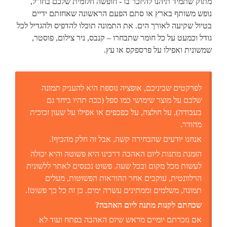
מתוק שתמיד תיהנו להיזכר בו - חופשה חלומית שלכם בחו"ל,
נופש משותף בארץ או סתם הפעם הראשונה שאחזתם ידיים
בטיול שקיעה לאורך הים. את התמונה תוכלו להדפיס ולהגדיל לכל
גודל וכמעט על כל חומר שתבחרו – קנבס, ניר צילום, פוסטר,
שמשונית ואפילו על פרספקס או עץ.
לפרקטים שביניכם, אופציה נוספת היא להעניק תמונה
שלכם על מוצר שימושי כמו ספל (ככה תהיו ביחד גם
בעבודה), על חולצה, על כפכפים או אפילו על שעון זכוכית
מהודר.
אנחנו יודעים שהבחירה קשה, אבל זה חלק מהכיף!.
הזמנת מתנות ליום האהבה דרכינו היא פשוטה והיא יכולה
לעשות מכל מקום ובכל שעה. פשוט נכנסים לאתר ללשונית
הרלוונטית, עוקבים אחר ההוראות הפשוטות, מעלים
תמונה, משלמים וממתינים עשרה ימים. כן זה כל כך פשוט!.
שכחתם לקנות מתנה ליום האהבה?
אם נזכרתם יומיים מראש שיום האהבה בפתח ועוד לא