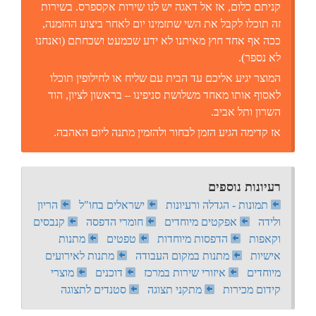
קניתם כלום, אז אל דאגה יש לנו שירות אקספרס. בשירות
זה תוכלו לקבל את השי שתזמינו יום לאחר ביצוע ההזמנה,
ככה אף אחד חוץ מאיתנו לא ידע שכמעט ושכחתם (ואנחנו
לא נספר).
המוצר יגיע אליכם עד הבית עם שליח או לחילופין תוכלו
לאסוף אותו מאחד משלושת סניפינו – בראשון לציון, הוד
השרון ותל אביב.
אז קדימה הגיע הזמן לבחור ולהזמין מתנה ליום האהבה.
רעיונות נוספים
תמונות - הגדלה ורעיונות
ישראלים בחו"ל
הריון
ולידה
אפקטים מיוחדים
חומרי הדפסה
קנבסים
וקאפות
הדפסות מיוחדות
טפטים
מתנות
אישיות
מתנות במקום העבודה
מתנות לאירועים
מיוחדים
איזורי שירות במרכז
דוכנים
מוצרי
קידום מכירות
מתקני תצוגה
סטנדים לתצוגה