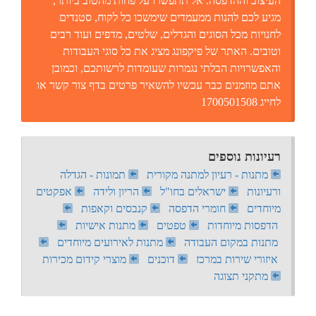
העיצוב וההדפסה. אל תתפשרו על פחות מהטוב ביותר,
מגיע לכם להנות ממעמדים שימשכו כל לקוח, סטנדים
לחנויות מכל הסוגים והגדלים, שלטים, מדפים ועוד רבים
וטובים. האתר של פיקפונג מציג את כל סוגי העבודות
והאפשרויות הבלתי נגמרות שעומדות לרשותכם, וכמובן
אתם מוזמנים כבר עכשיו להשאיר פרטים בדף צור קשר או
לחייג 1700501508
רעיונות נוספים
מתנות - רעיון למתנה מקורית
תמונות - הגדלה
ורעיונות
ישראלים בחו"ל
הריון ולידה
אפקטים
מיוחדים
חומרי הדפסה
קנבסים וקאפות
הדפסות מיוחדות
טפטים
מתנות אישיות
מתנות במקום העבודה
מתנות לאירועים מיוחדים
איזורי שירות במרכז
דוכנים
מוצרי קידום מכירות
מתקני תצוגה