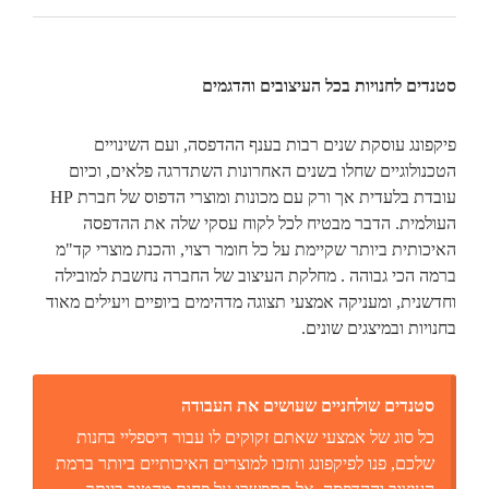
סטנדים לחנויות בכל העיצובים והדגמים
פיקפונג עוסקת שנים רבות בענף ההדפסה, ועם השינויים
הטכנולוגיים שחלו בשנים האחרונות השתדרגה פלאים, וכיום
עובדת בלעדית אך ורק עם מכונות ומוצרי הדפוס של חברת HP
העולמית. הדבר מבטיח לכל לקוח עסקי שלה את ההדפסה
האיכותית ביותר שקיימת על כל חומר רצוי, והכנת מוצרי קד"מ
ברמה הכי גבוהה . מחלקת העיצוב של החברה נחשבת למובילה
וחדשנית, ומעניקה אמצעי תצוגה מדהימים ביופיים ויעילים מאוד
בחנויות ובמיצגים שונים.
סטנדים שולחניים שעושים את העבודה
כל סוג של אמצעי שאתם זקוקים לו עבור דיספליי בחנות
שלכם, פנו לפיקפונג ותזכו למוצרים האיכותיים ביותר ברמת