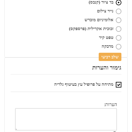
בד ציור (קנבס)
נייר צילום
אלומיניום מוברש
זכוכית אקרילית (פרספקס)
טפט קיר
מדבקה
שלב רביעי
גימור והערות
מתיחה על פרופיל עץ בעיטוף גלריה
הערות: