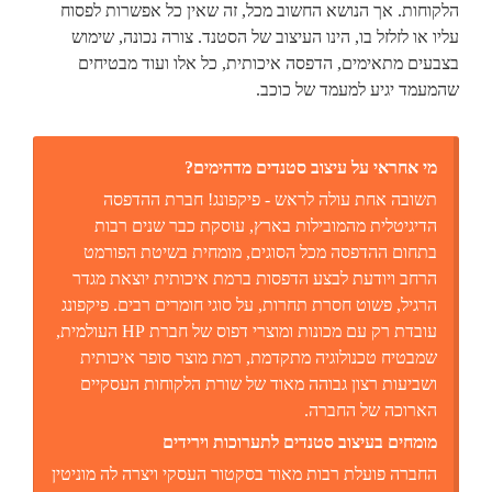
הלקוחות. אך הנושא החשוב מכל, זה שאין כל אפשרות לפסוח
עליו או לזלזל בו, הינו העיצוב של הסטנד. צורה נכונה, שימוש
בצבעים מתאימים, הדפסה איכותית, כל אלו ועוד מבטיחים
שהמעמד יגיע למעמד של כוכב.
מי אחראי על עיצוב סטנדים מדהימים?
תשובה אחת עולה לראש - פיקפונג! חברת ההדפסה
הדיגיטלית מהמובילות בארץ, עוסקת כבר שנים רבות
בתחום ההדפסה מכל הסוגים, מומחית בשיטת הפורמט
הרחב ויודעת לבצע הדפסות ברמת איכותית יוצאת מגדר
הרגיל, פשוט חסרת תחרות, על סוגי חומרים רבים. פיקפונג
עובדת רק עם מכונות ומוצרי דפוס של חברת HP העולמית,
שמבטיח טכנולוגיה מתקדמת, רמת מוצר סופר איכותית
ושביעות רצון גבוהה מאוד של שורת הלקוחות העסקיים
הארוכה של החברה.
מומחים בעיצוב סטנדים לתערוכות וירידים
החברה פועלת רבות מאוד בסקטור העסקי ויצרה לה מוניטין