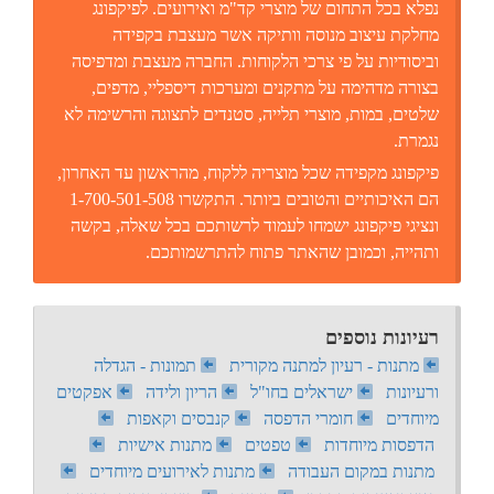
נפלא בכל התחום של מוצרי קד"מ ואירועים. לפיקפונג
מחלקת עיצוב מנוסה וותיקה אשר מעצבת בקפידה
וביסודיות על פי צרכי הלקוחות. החברה מעצבת ומדפיסה
בצורה מדהימה על מתקנים ומערכות דיספליי, מדפים,
שלטים, במות, מוצרי תלייה, סטנדים לתצוגה והרשימה לא
נגמרת.
פיקפונג מקפידה שכל מוצריה ללקוח, מהראשון עד האחרון,
הם האיכותיים והטובים ביותר. התקשרו 1-700-501-508
ונציגי פיקפונג ישמחו לעמוד לרשותכם בכל שאלה, בקשה
ותהייה, וכמובן שהאתר פתוח להתרשמותכם.
רעיונות נוספים
מתנות - רעיון למתנה מקורית
תמונות - הגדלה
ורעיונות
ישראלים בחו"ל
הריון ולידה
אפקטים
מיוחדים
חומרי הדפסה
קנבסים וקאפות
הדפסות מיוחדות
טפטים
מתנות אישיות
מתנות במקום העבודה
מתנות לאירועים מיוחדים