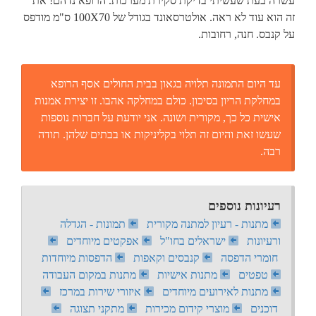
עשרה בעת שעשיתי בדיקת סקירת מערכות. הרופא נדהם! את
זה הוא עוד לא ראה. אולטרסאונד בגודל של 100X70 ס"מ מודפס
על קנבס. חנה, רחובות.
עד היום התמונה תלויה בגאון בבית החולים אסף הרופא
במחלקת הריון בסיכון. כולם במחלקה אהבו. זו יצירת אמנות
אישית כל כך, מקורית ושונה. אני יודעת על חברות נוספות
שעשו זאת והיום זה תלוי בקליניקות או בבתים שלהן. תודה
רבה.
רעיונות נוספים
מתנות - רעיון למתנה מקורית
תמונות - הגדלה
ורעיונות
ישראלים בחו"ל
אפקטים מיוחדים
חומרי הדפסה
קנבסים וקאפות
הדפסות מיוחדות
טפטים
מתנות אישיות
מתנות במקום העבודה
מתנות לאירועים מיוחדים
איזורי שירות במרכז
דוכנים
מוצרי קידום מכירות
מתקני תצוגה