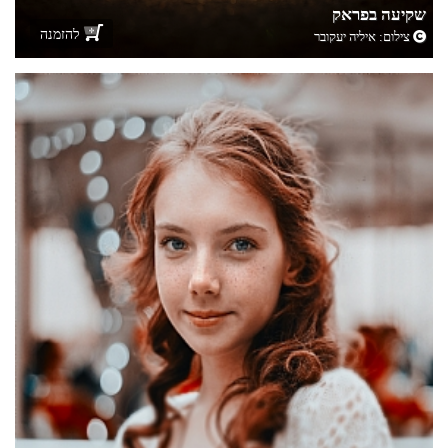
שקיעה בפראק
להזמנה
צילום:
איליה יעקובר