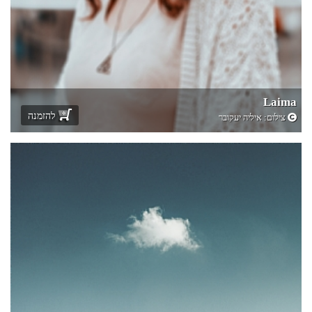
Laima
להזמנה
צילום:
איליה יעקובר