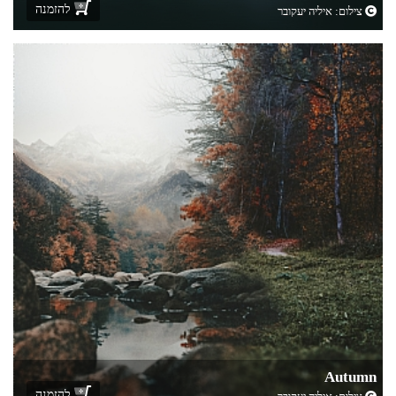
להזמנה
צילום:
איליה יעקובר
Autumn
להזמנה