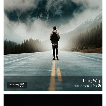
Long Way
להזמנה
צילום:
איליה יעקובר