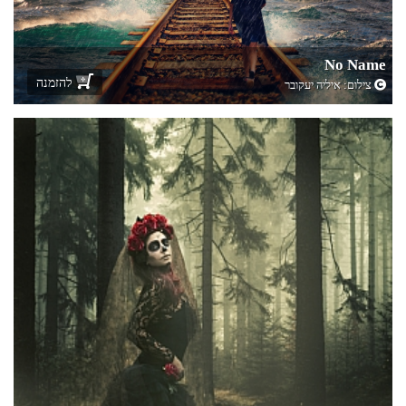
No Name
להזמנה
צילום:
איליה יעקובר