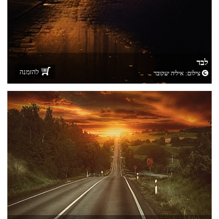
לבד
להזמנה
צילום:
איליה יעקובר