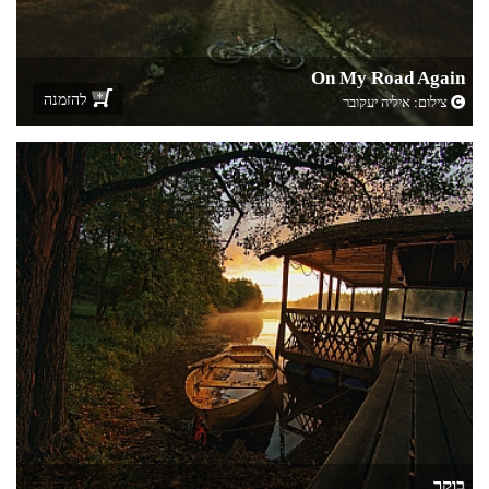
On My Road Again
להזמנה
צילום:
איליה יעקובר
בוקר