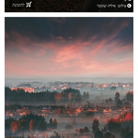
להזמנה
צילום:
איליה יעקובר