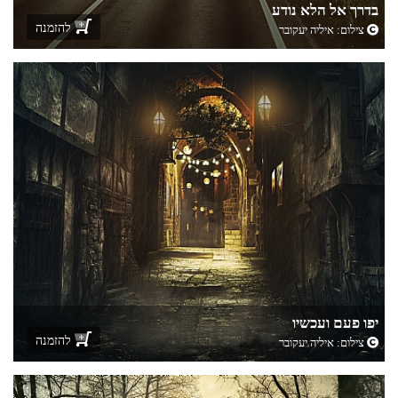
בדרך אל הלא נודע
להזמנה
צילום:
איליה יעקובר
יפו פעם ועכשיו
להזמנה
צילום:
איליה יעקובר