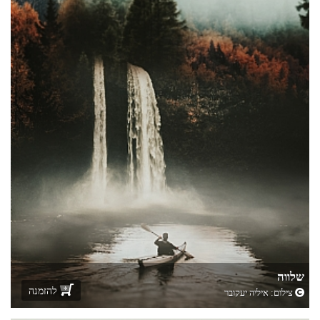
שלווה
להזמנה
צילום:
איליה יעקובר