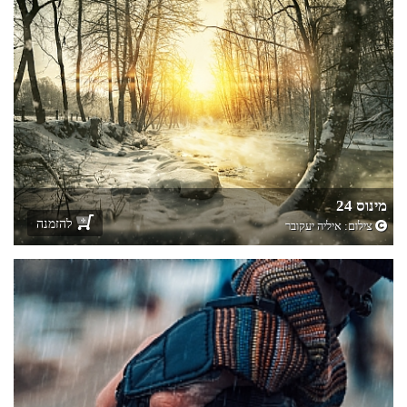
מינוס 24
להזמנה
צילום:
איליה יעקובר