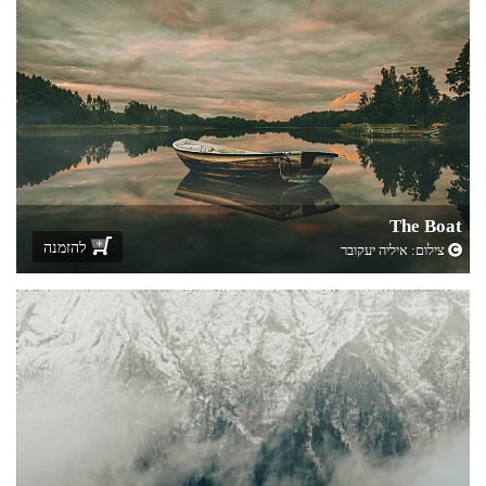
The Boat
להזמנה
צילום:
איליה יעקובר