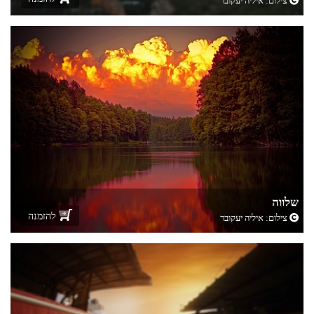
צילום:
איליה יעקובר
שלווה
להזמנה
צילום:
איליה יעקובר