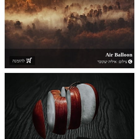
Air Balloon
להזמנה
צילום:
איליה יעקובר