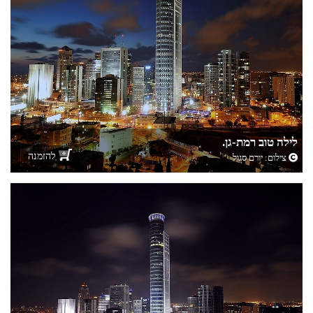
לילה טוב רמת-גן.
להזמנה
צילום:
יורם סגול