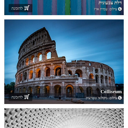
דלת צבעונית
להזמנה
צילום:
עמית ארז
Colliseum
להזמנה
צילום:
ניקולאי טטרצוק