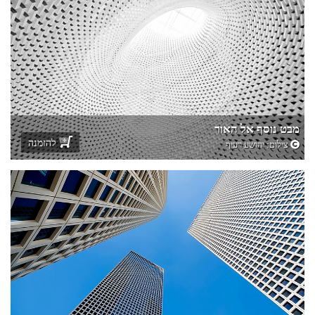
מבט נוסף אל האור
להזמנה
צילום:
יהושע רעיף