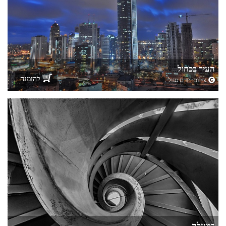
העיר בכחול
להזמנה
צילום:
יורם סגול
במעלה