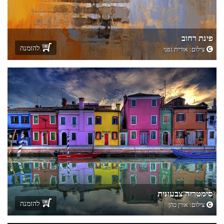
פינת רחוב
להזמנה
צילום:
אורית גפני
סימטריה צבעונית
להזמנה
צילום:
אורן כהן