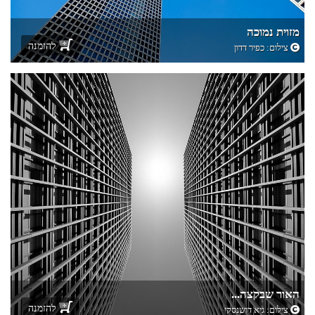
מזוית נמוכה
להזמנה
צילום:
כפיר דדון
האור שבקצה...
להזמנה
צילום:
גיא דושנסקי