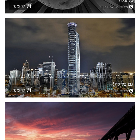
להזמנה
צילום:
יהושע רעיף
גם בלילה!
להזמנה
צילום:
יורם סגול