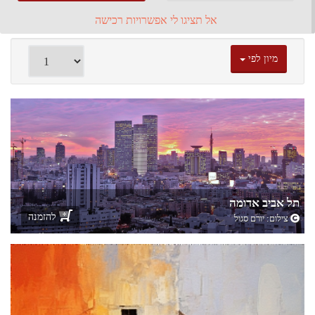
אל תציגו לי אפשרויות רכישה
C
מיון לפי
M
תל אביב אדומה
להזמנה
צילום:
יורם סגול