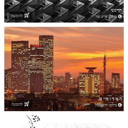
חדגוני
להזמנה
צילום:
איתן שור
ד מ ד ו מ י ם.
להזמנה
צילום:
יורם סגול