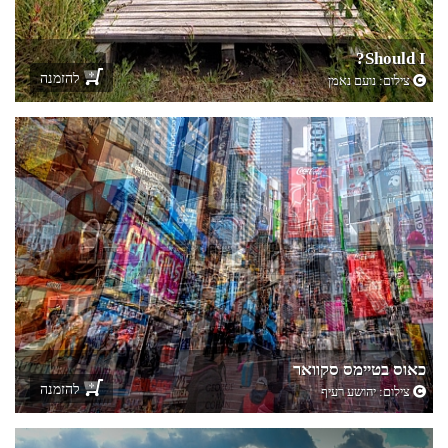
Should I?
להזמנה
צילום:
נועם נאמן
כאוס בטיימס סקוואר
להזמנה
צילום:
יהושע רעיף