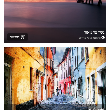
גשר צר מאוד
להזמנה
צילום:
מוטי פדידה
מעבר לזמן