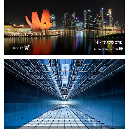
ערב ססגוני - 4
להזמנה
צילום:
שרון שחם