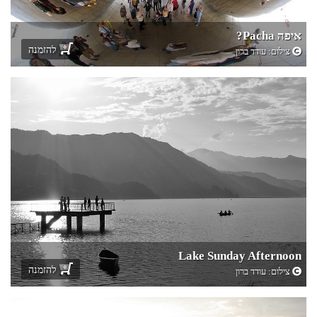
איפה Pacha?
להזמנה
צילום:
עודד ברון
Lake Sunday Afternoon
להזמנה
צילום:
עודד ברון