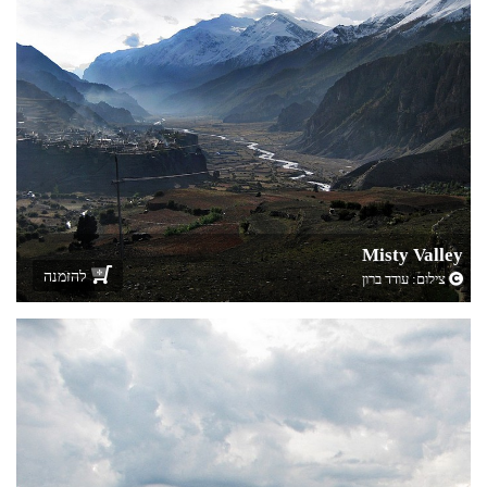
Misty Valley
להזמנה
צילום:
עודד ברון