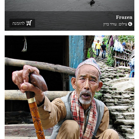
Frozen
להזמנה
צילום:
עודד ברון