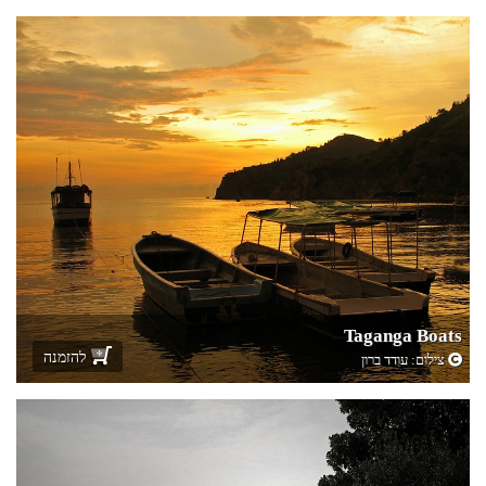
Taganga Boats
להזמנה
צילום:
עודד ברון