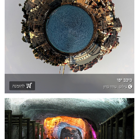
כוכב יפו
להזמנה
צילום:
עודד ברון