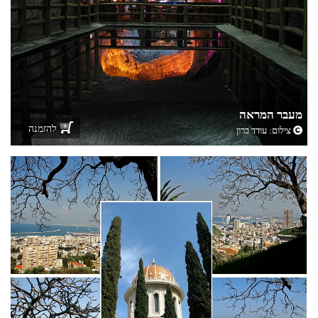
מעבר המראה
להזמנה
צילום:
עודד ברון