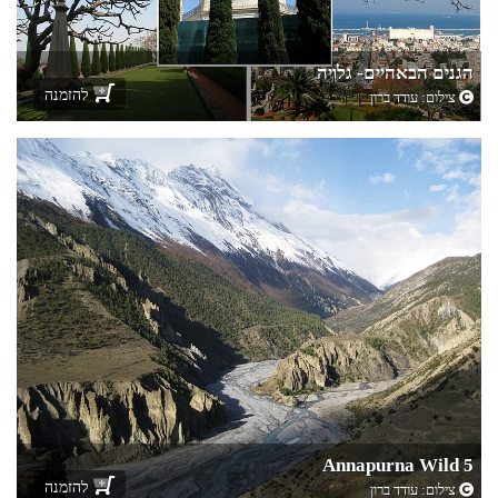
הגנים הבאהיים- גלויה
להזמנה
צילום:
עודד ברון
Annapurna Wild 5
להזמנה
צילום:
עודד ברון