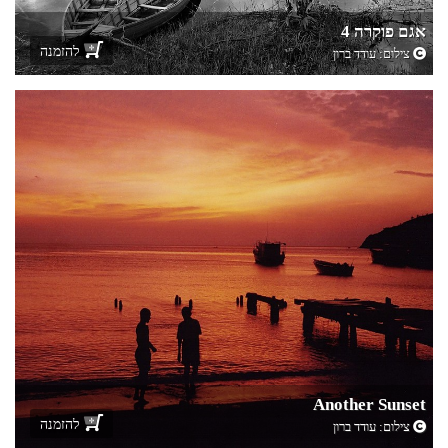
אגם פוקרה 4
להזמנה
צילום:
עודד ברון
Another Sunset
להזמנה
צילום:
עודד ברון