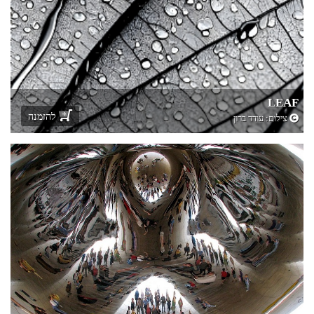
LEAF
להזמנה
צילום:
עודד ברון