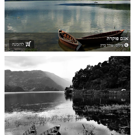
אגם פוקרה
להזמנה
צילום:
עודד ברון