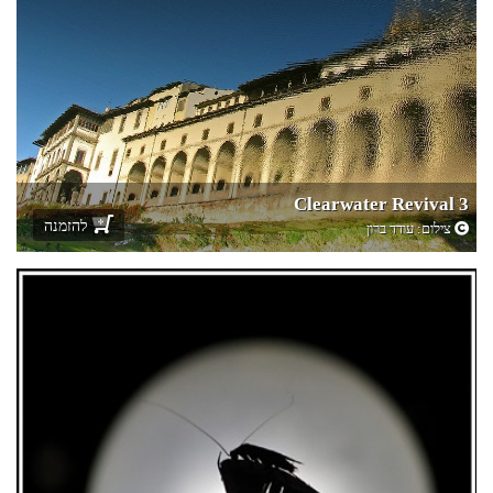
Clearwater Revival 3
להזמנה
צילום:
עודד ברון