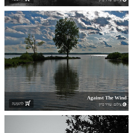
Against The Wind
להזמנה
צילום:
עודד ברון