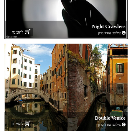
Night Crawlers
להזמנה
צילום:
עודד ברון
Double Venice
להזמנה
צילום:
עודד ברון