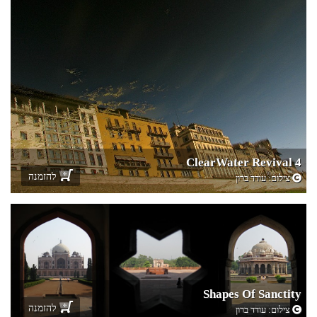
ClearWater Revival 4
להזמנה
צילום:
עודד ברון
Shapes Of Sanctity
להזמנה
צילום:
עודד ברון