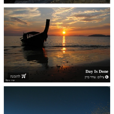
Day Is Done
להזמנה
צילום:
עודד ברון