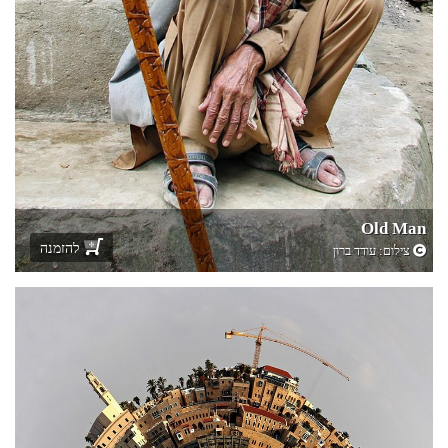
Old Man
להזמנה
צילום:
עודד ברון