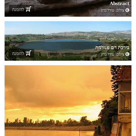
Abstract
להזמנה
צילום:
עודד ברון
בירכת רם פנורמה
להזמנה
צילום:
עודד ברון