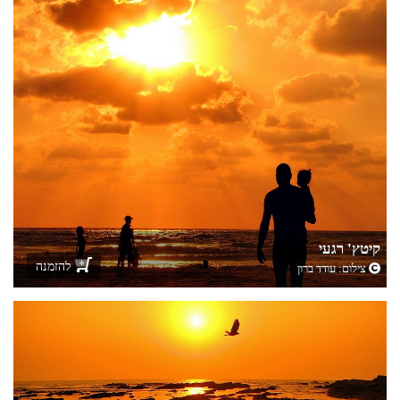
קיטץ' רגעי
להזמנה
צילום:
עודד ברון