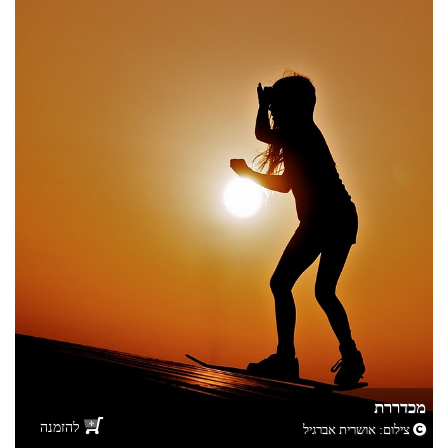
מכדררת
להזמנה
צילום:
אושרית אברגיל