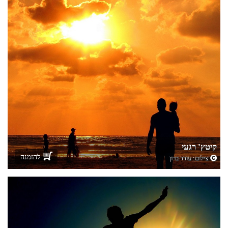
קיטץ' רגעי
להזמנה
צילום:
עודד ברון