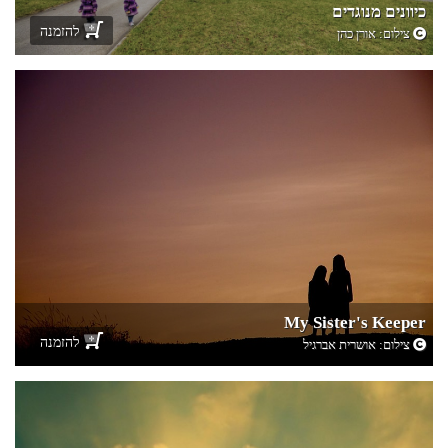
כיוונים מנוגדים
להזמנה
צילום:
אורן כהן
My Sister's Keeper
להזמנה
צילום:
אושרית אברגיל