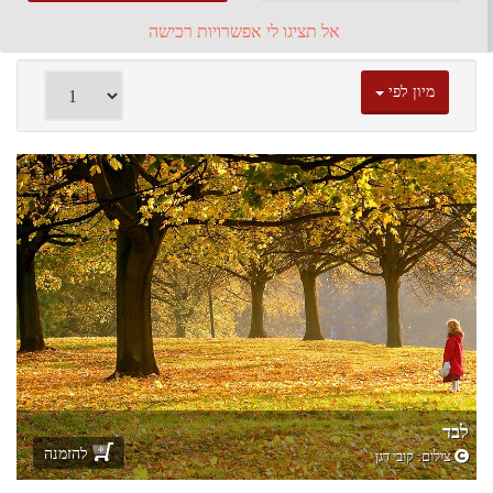
אל תציגו לי אפשרויות רכישה
מיון לפי
לבד
להזמנה
צילום:
קובי דגן