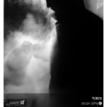
מנפנף
להזמנה
צילום:
יוגב כהן