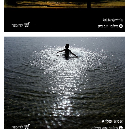
ברייקדאנס
להזמנה
צילום:
יוגב כהן
אמא שלי ♥
להזמנה
צילום:
נאוה פמיליה