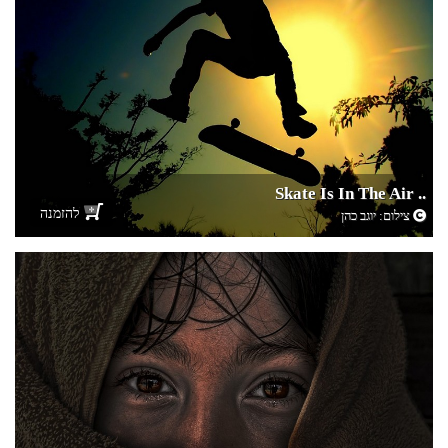
.. Skate Is In The Air
להזמנה
צילום:
יוגב כהן