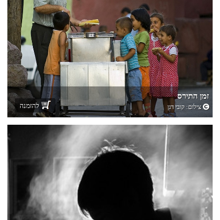
זמן התירס
להזמנה
צילום:
קובי דגן