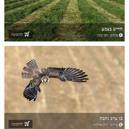
חריש בצבע
להזמנה
צילום:
רפי קורן
בז ערב נקבה
להזמנה
צילום:
יריב אללוף