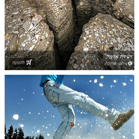
רעידת אדמה
להזמנה
צילום:
אורן כהן