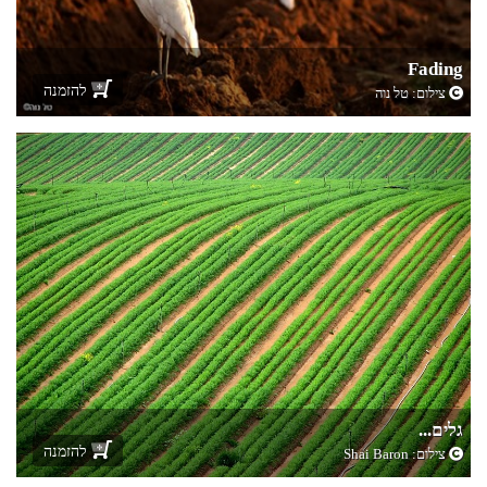
Fading
להזמנה
צילום:
טל נוה
גלים...
להזמנה
צילום:
Shai Baron