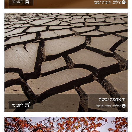
להזמנה
צילום:
חופית רביבו
והאדמה יבשה
להזמנה
צילום:
דורון מימון