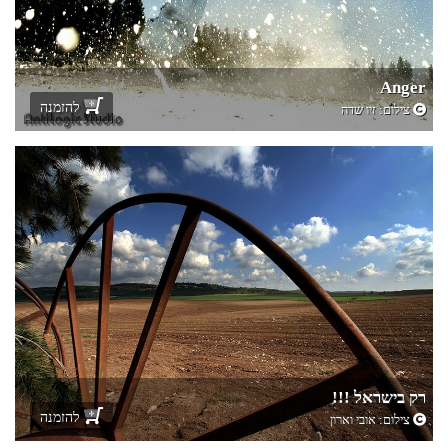
Anger
להזמנה
צילום:
זיו שדה
רק בישראל !!!
להזמנה
צילום:
אובי וארון