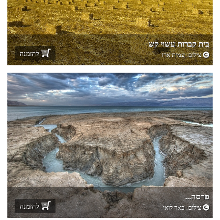
בית קברות עשוי קש
להזמנה
צילום:
עמית ארז
פרסה...
להזמנה
צילום:
פאר לואי