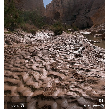
D1
להזמנה
צילום:
טל נוה