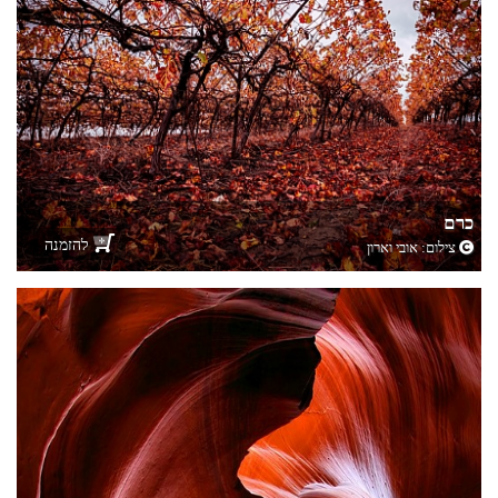
כרם
להזמנה
צילום:
אובי וארון