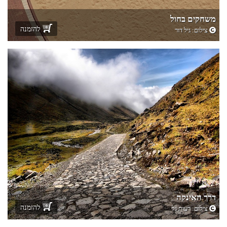
משחקים בחול
להזמנה
צילום:
גיל דור
דרך האינקה
להזמנה
צילום:
רעות גל