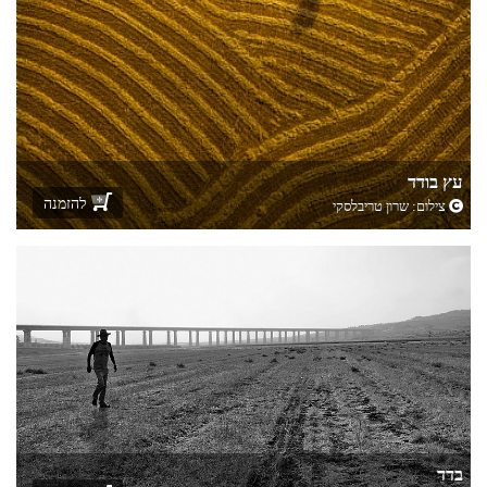
עץ בודד
להזמנה
צילום:
שרון טריבלסקי
בדד