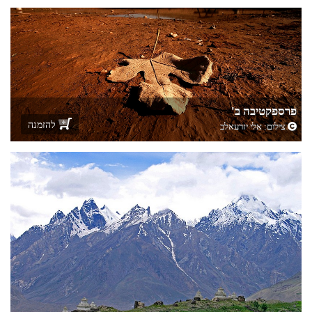
פרספקטיבה ב'
להזמנה
צילום:
אלי יזרעאלב