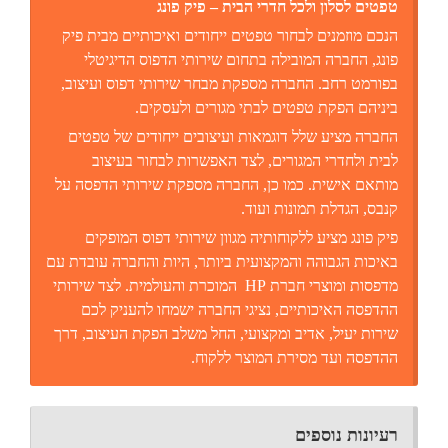
טפטים לסלון ולכל חדרי הבית – פיק פונג
הנכם מוזמנים לבחור טפטים ייחודים ואיכותיים מבית פיק
פונג, החברה המובילה בתחום שירותי הדפוס הדיגיטלי
בפורמט רחב. החברה מספקת מבחר שירותי דפוס ועיצוב,
ביניהם הפקת טפטים לבתי מגורים ולעסקים.
החברה מציע שלל דוגמאות ועיצובים ייחודים של טפטים
לבית ולחדרי המגורים, לצד האפשרות לבחור בעיצוב
מותאם אישית. כמו כן, החברה מספקת שירותי הדפסה על
קנבס, הגדלת תמונות ועוד.
פיק פונג מציע ללקוחותיה מגוון שירותי דפוס המופקים
באיכות הגבוהה והמקצועית ביותר, היות והחברה עובדת עם
מדפסות ומוצרי חברת HP המוכרת והעולמית. לצד שירותי
ההדפסה האיכותיים, נציגי החברה ישמחו להעניק לכם
שירות יעיל, אדיב ומקצועי, החל משלב הפקת העיצוב, דרך
ההדפסה ועד מסירת המוצר ללקוח.
רעיונות נוספים