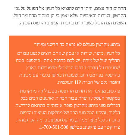
התחום הזה עצום, וניתן היום להוציא כל רעיון אל הפועל על גבי
הקרטון, בצורות ובאיכויות שלא יאמן כי הן במקור מהחומר הזול.
השמים הם הגבול כשבוחרים בחברת העיצוב והדפוס הנכונה.
מיתוג מקרטון מעולם לא נראה כה חדשני ומיוחד
כל רעיון, מוצר, שירות או עסק שאתם רוצים לבצע עבורם
תהליך יעיל של מיתוג, יש לכם כתובת אחת - פיקפונג! בטח
שמעתם על חברת הדפוס הדיגיטלי מהמובילות בארץ
בהדפסה בפורמט רחב, שעובדת באופן בלעדי עם מכונות
וחומרי גלם של חברת HP העולמית.
פיקפונג מנהיגה את תחום ההדפסה בטכנולוגיה מתקדמת
בסקטור העסקי, ויוצרת עבור חברות וארגונים רבים בכל
הגדלים סוגי מיתוג מקרטון סופר איכותיים בהתאם לדרישת
הלקוח, והידע המקצועי הרב של מחלקות העיצוב והדפוס
בחברה. לכל מוצר ממותג, מודפס ומעוצב ברמה הכי גבוהה,
צרו קשר עם פיקפונג בטלפון 1-700-501-508.